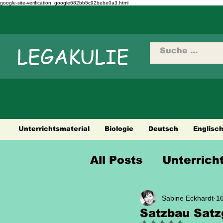
google-site-verification: google682bb5c92bebe0a3.html
LEGAKULIE
Unterrichtsmaterial
Biologie
Deutsch
Englisc
All Posts
Unterrich
Sprüche Weisheit
Sabine Eckhardt
16
Satzbau Satz