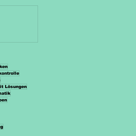
cken
kontrolle
n
it Lösungen
matik
ben
ng