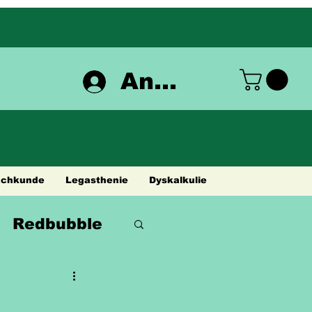
Anmelden
achkunde
Legasthenie
Dyskalkulie
Redbubble