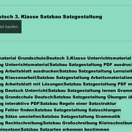
utsch 3. Klasse Satzbau Satzgestaltung
tzt kaufen
material Grundschule
Deutsch 3.Klasse Unterrichtsmaterial
g Unterrichtsmaterial
Satzbau Satzgestaltung PDF ausdru
ng Arbeitsblatt ausdrucken
Satzbau Satzgestaltung Lernziel
ng Klassenarbeit
Satzbau Satzgestaltung Arbeitsmaterialie
ng Arbeitsblatt mit Lösungen
Satzbau Satzgestaltung PDF m
ng Deutsch Unterricht
Satzbau Satzgestaltung lernen Gram
ng Grundschule Deutsch
Satzbau Satzgestaltung Übungen ü
g interaktive PDF
Satzbau Regeln einer Satzstruktur
g Fehler finden
Satzbau Satzgestaltung Satzschlangen
ng Sätze umstellen
Satzbau Satzgestaltung Grammatik
ng Rechtschreibung
Satzbau Großschreibung Kleinschreibu
einsetzen
Satzbau Satzarten erkennen bestimmen