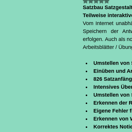
Mit NaN von 5 S
Satzbau Satzgestal
Teilweise interakti
Vom Internet unabhä
Speichern der Ant
erfolgen. Auch als 
Arbeitsblätter / Übu
Umstellen von 
Einüben und A
826 Satzanfänge
Intensives Übe
Umstellen von 
Erkennen der R
Eigene Fehler 
Erkennen von W
Korrektes Noti