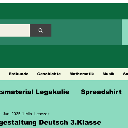
h
Erdkunde
Geschichte
Mathematik
Musik
S
tsmaterial Legakulie
Spreadshirt
en
Städtetouren
Fahrradtouren
. Juni 2025
1 Min. Lesezeit
gestaltung Deutsch 3.Klasse