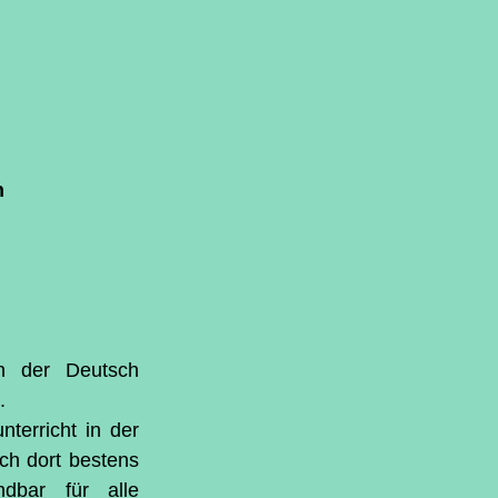
n
n der Deutsch 
.
terricht in der 
ch dort bestens 
dbar für alle 