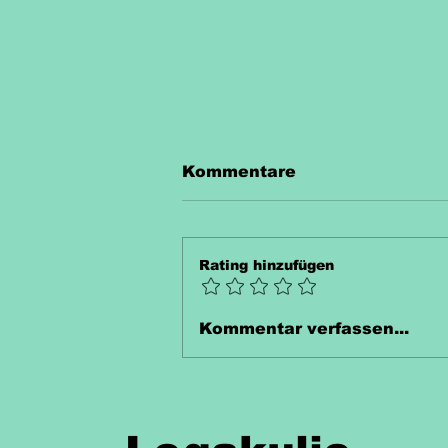
Kommentare
Rating hinzufügen
Unterrichtsmaterial
Kommentar verfassen...
Thermometer Kostenlos