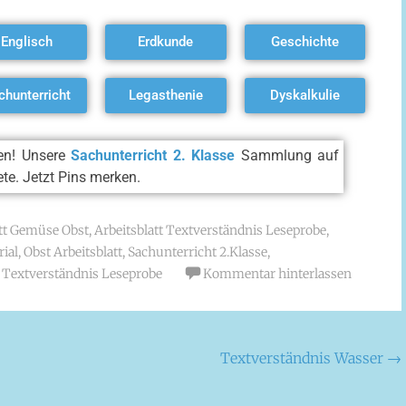
Englisch
Erdkunde
Geschichte
chunterricht
Legasthenie
Dyskalkulie
ken! Unsere
Sachunterricht 2. Klasse
Sammlung auf
ete. Jetzt Pins merken.
att Gemüse Obst
,
Arbeitsblatt Textverständnis Leseprobe
,
ial
,
Obst Arbeitsblatt
,
Sachunterricht 2.Klasse
,
l Textverständnis Leseprobe
Kommentar hinterlassen
Textverständnis Wasser
→