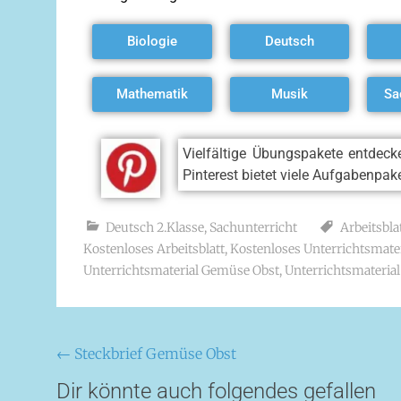
Biologie
Deutsch
Mathematik
Musik
Sa
Vielfältige Übungspakete entdec
Pinterest bietet viele Aufgabenpak
Deutsch 2.Klasse
,
Sachunterricht
Arbeitsbl
Kostenloses Arbeitsblatt
,
Kostenloses Unterrichtsmater
Unterrichtsmaterial Gemüse Obst
,
Unterrichtsmateria
←
Steckbrief Gemüse Obst
Dir könnte auch folgendes gefallen