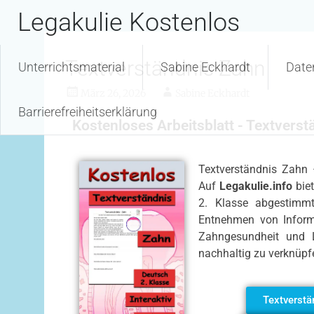
Inhalt
Legakulie Kostenlos
springen
Textverständnis Zahn
Unterrichtsmaterial
Sabine Eckhardt
Date
März 26, 2026
Sabine Eckhardt
Barrierefreiheitserklärung
Kostenloses Arbeitsblatt - Textvers
Textverständnis Zahn 
Auf
Legakulie.info
biet
2. Klasse abgestimmt
Entnehmen von Informa
Zahngesundheit und Le
nachhaltig zu verknüpf
Textverstä