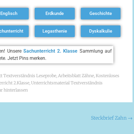
Englisch
Erdkunde
Geschichte
chunterricht
Legasthenie
Dyskalkulie
ken! Unsere
Sachunterricht 2. Klasse
Sammlung auf
ete. Jetzt Pins merken.
tt Textverständnis Leseprobe
,
Arbeitsblatt Zähne
,
Kostenloses
rricht 2.Klasse
,
Unterrichtsmaterial Textverständnis
 hinterlassen
Steckbrief Zahn
→