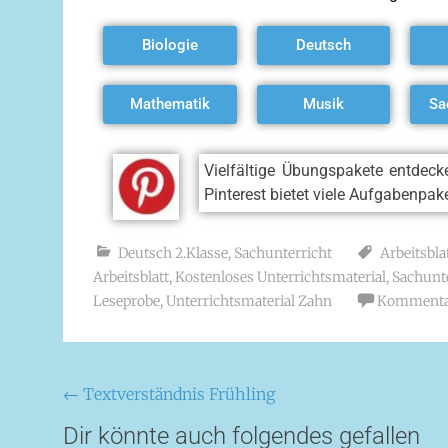
Biologie
Deutsch
Mathematik
Musik
Sa
Vielfältige Übungspakete entdec
Pinterest bietet viele Aufgabenpak
Deutsch 2.Klasse
,
Sachunterricht
Arbeitsbla
Arbeitsblatt
,
Kostenloses Unterrichtsmaterial
,
Sachunte
Leseprobe
,
Unterrichtsmaterial Zahn
Kommentar
←
Textverständnis Frühling
Dir könnte auch folgendes gefallen