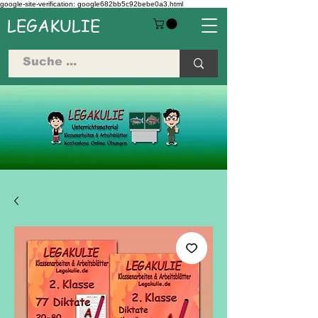
google-site-verification: google682bb5c92bebe0a3.html
LEGAKULIE