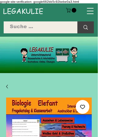
google-site-verification: google682bb5c92bebe0a3.html
LEGAKULIE