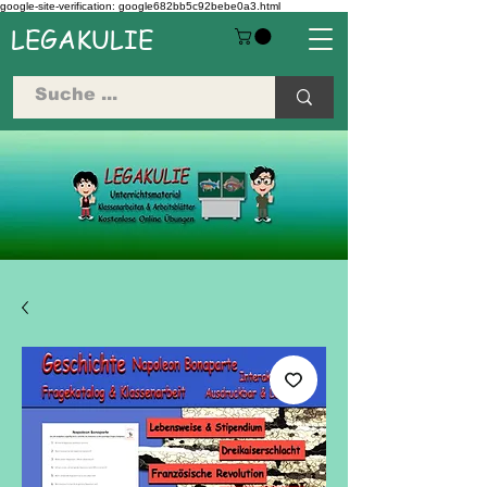
google-site-verification: google682bb5c92bebe0a3.html
LEGAKULIE