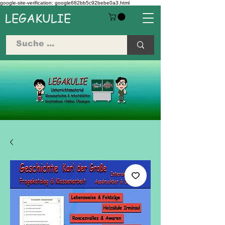
google-site-verification: google682bb5c92bebe0a3.html
LEGAKULIE