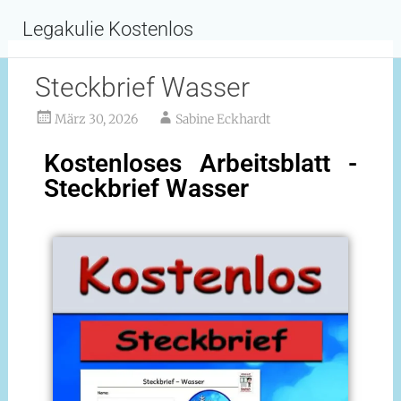
Inhalt
springen
Legakulie Kostenlos
Steckbrief Wasser
März 30, 2026
Sabine Eckhardt
Kostenloses Arbeitsblatt -
Steckbrief Wasser