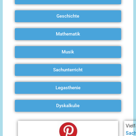
Geschichte
Mathematik
Musik
Sachunterricht
Legasthenie
Dyskalkulie
Viel
Sach