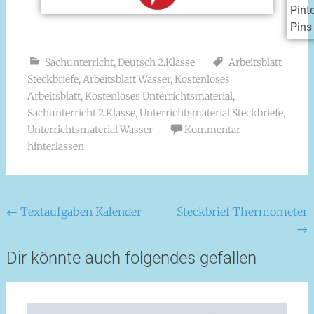
Pint
Pins
Sachunterricht
,
Deutsch 2.Klasse
Arbeitsblatt
Steckbriefe
,
Arbeitsblatt Wasser
,
Kostenloses
Arbeitsblatt
,
Kostenloses Unterrichtsmaterial
,
Sachunterricht 2.Klasse
,
Unterrichtsmaterial Steckbriefe
,
Unterrichtsmaterial Wasser
Kommentar
hinterlassen
←
Textaufgaben Kalender
Steckbrief Thermometer
→
Dir könnte auch folgendes gefallen