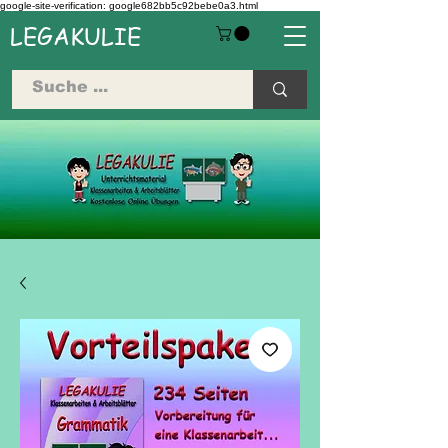
google-site-verification: google682bb5c92bebe0a3.html
LEGAKULIE