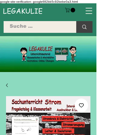
google-site-verification: google682bb5c92bebe0a3.html
LEGAKULIE