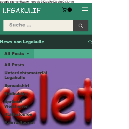
google-site-verification: google682bb5c92bebe0a3.html
LEGAKULIE
News von Legakulie
All Posts
All Posts
Unterrichtsmaterial
Legakulie
Spreadshirt
Redbubble
Sprüche
Weisheiten
Städtetouren
Fahrradtouren