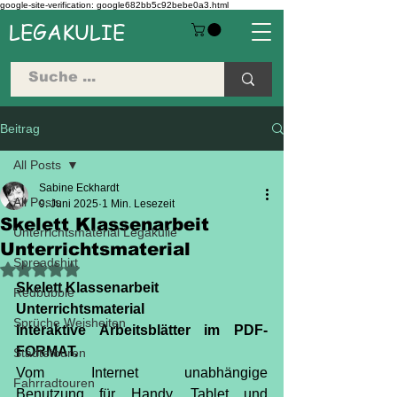
google-site-verification: google682bb5c92bebe0a3.html
LEGAKULIE
Beitrag
All Posts
Sabine Eckhardt
All Posts
9. Juni 2025
1 Min. Lesezeit
Skelett Klassenarbeit
Unterrichtsmaterial Legakulie
Unterrichtsmaterial
Spreadshirt
Mit NaN von 5 Sternen bewertet.
Skelett Klassenarbeit 
Redbubble
Unterrichtsmaterial
Sprüche Weisheiten
Interaktive Arbeitsblätter im PDF-
FORMAT.
Städtetouren
Vom Internet unabhängige 
Fahrradtouren
Benutzung für Handy, Tablet und 