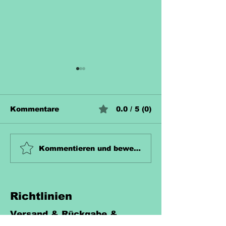
Kommentare
0.0 / 5 (0)
Unterrichtsmaterial
Unterrichtsma
Kommentieren und bewerten...
Zahn Kostenlos
Hecke Koste
Richtlinien
Versand & Rückgabe &