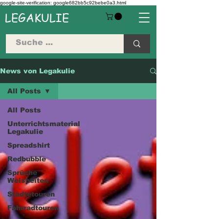
google-site-verification: google682bb5c92bebe0a3.html
LEGAKULIE
News von Legakulie
All Posts
All Posts
Unterrichtsmaterial
Legakulie
Spreadshirt
Redbubble
Sprüche
Weisheiten
Städtetouren
Fahrradtouren