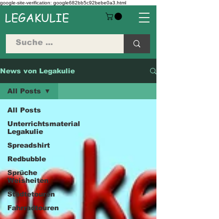
google-site-verification: google682bb5c92bebe0a3.html
LEGAKULIE
News von Legakulie
All Posts
All Posts
Unterrichtsmaterial
Legakulie
Spreadshirt
Redbubble
Sprüche
Weisheiten
Städtetouren
Fahrradtouren