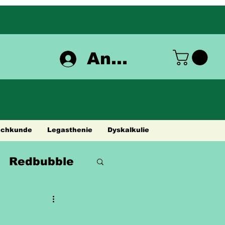
Anmelden
achkunde
Legasthenie
Dyskalkulie
Redbubble