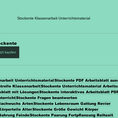
Stockente Klassenarbeit Unterrichtsmaterial
ockente
tzt kaufen
narbeit Unterrichtsmaterial
Stockente PDF Arbeitsblatt au
trolle Klassenarbeit
Stockente Unterrichtsmaterial Arbeits
sblatt mit Lösungen
Stockente interaktives Arbeitsblatt PD
terricht
Stockente Fragen beantworten
 Nachwuchs Arten
Stockente Lebensraum Gattung Revier
örperteile Alter
Stockente Größe Gewicht Körper
Nahrung Feinde
Stockente Paarung Fortpflanzung Reihzeit