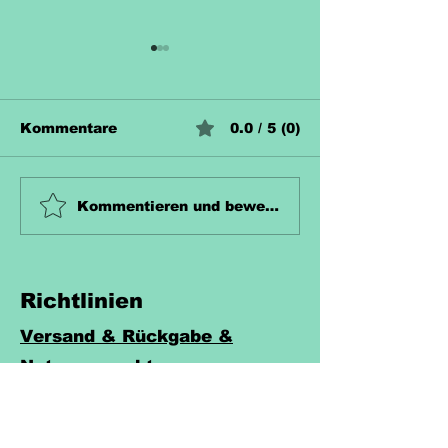
Kommentare
0.0 / 5 (0)
Unterrichtsmaterial
Unterrichtsma
Kommentieren und bewerten...
Zahn Kostenlos
Hecke Koste
Richtlinien
Versand & Rückgabe &
Nutzungsrecht
Widerruf