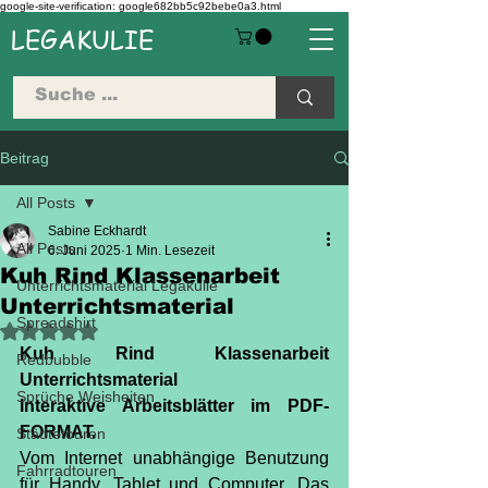
google-site-verification: google682bb5c92bebe0a3.html
LEGAKULIE
Beitrag
All Posts
Sabine Eckhardt
All Posts
6. Juni 2025
1 Min. Lesezeit
Kuh Rind Klassenarbeit
Unterrichtsmaterial Legakulie
Unterrichtsmaterial
Spreadshirt
Mit NaN von 5 Sternen bewertet.
Kuh Rind Klassenarbeit 
Redbubble
Unterrichtsmaterial
Sprüche Weisheiten
Interaktive Arbeitsblätter im PDF-
FORMAT.  
Städtetouren
Vom Internet unabhängige Benutzung 
Fahrradtouren
für Handy, Tablet und Computer. Das 