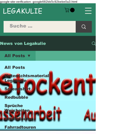
google-site-verification: google682bb5c92bebe0a3.html
LEGAKULIE
News von Legakulie
All Posts
All Posts
Unterrichtsmaterial
Legakulie
Spreadshirt
Redbubble
Sprüche
Weisheiten
Städtetouren
Fahrradtouren