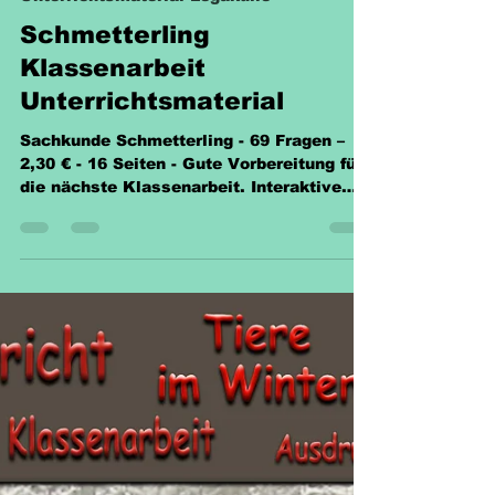
Sabine Eckhardt
8. Juli 2025
1 Min. Lesezeit
Unterrichtsmaterial Legakulie
Schmetterling
Klassenarbeit
Unterrichtsmaterial
Sachkunde Schmetterling - 69 Fragen –
2,30 € - 16 Seiten - Gute Vorbereitung für
die nächste Klassenarbeit. Interaktive
PDF