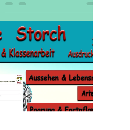
6. Juni 2025
1 Min. Lesezeit
Unterrichtsmaterial Legakulie
Biologie Delfin
Klassenarbeit mit
Lösungen
Biologie Delfin Klassenarbeit mit
Lösungen - Holen Sie sich jetzt das Delfin
Klassenarbeit-Paket für nur 2,10 € und
seien Sie bestens gerüstet! Verschiedene
Fragen zu dem Thema: Delfin • Tümmler •
Spinnerdelfin • Flussdelfin • Borneodelfin
• Arten • Nahrung • Lebensraum •
Aussehen • Alter • Paarung • Feinde •
Fortpflanzung • Größe • Gewicht •
Entwicklung • Blasloch • Finne • Fluke •
Schnabel • 74 Fragen • 1 x
Lernzielkontrolle • Ausführliche Lösungen
• 14 Seiten