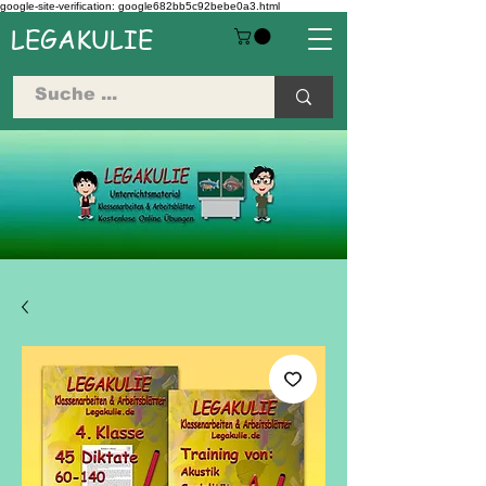
google-site-verification: google682bb5c92bebe0a3.html
LEGAKULIE