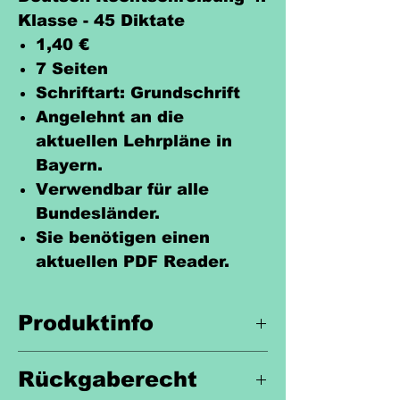
Klasse - 45 Diktate
1,40 €
7 Seiten
Schriftart: Grundschrift
Angelehnt an die
aktuellen Lehrpläne in
Bayern.
Verwendbar für alle
Bundesländer.
Sie benötigen einen
aktuellen PDF Reader.
Produktinfo
Unterrichtsmaterial für den
Rückgaberecht
Deutschunterricht 4.Klasse.