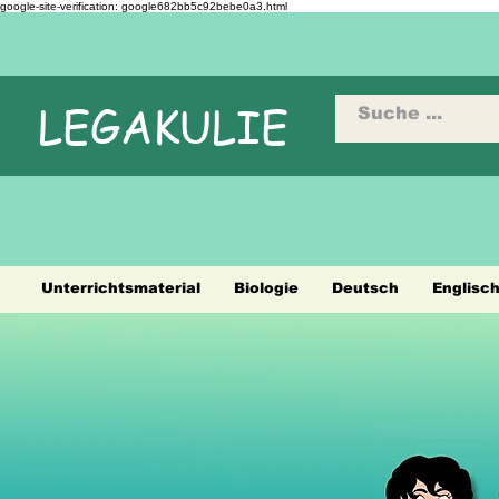
google-site-verification: google682bb5c92bebe0a3.html
LEGAKULIE
Unterrichtsmaterial
Biologie
Deutsch
Englisc