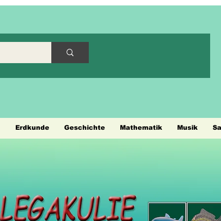
h
Erdkunde
Geschichte
Mathematik
Musik
S