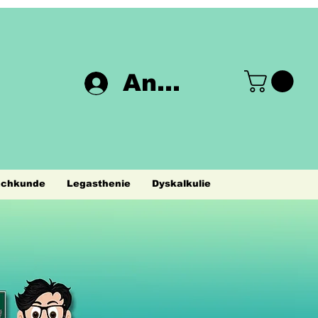
Anmelden
achkunde
Legasthenie
Dyskalkulie