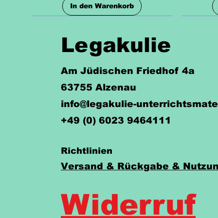
In den Warenkorb
Legakulie
Am Jüdischen Friedhof 4a
63755 Alzenau
info@legakulie-unterrichtsmate
+49 (0) 6023 9464111
Richtlinien
Versand & Rückgabe & Nutzun
Day Months
Simple Past
Colours
Numbers
A - An
Vehicles
Preis
Preis
Preis
Preis
Preis
Preis
2,10 €
3,20 €
1,90 €
1,80 €
1,60 €
1,70 €
Widerruf
In den Warenkorb
In den Warenkorb
In den Warenkorb