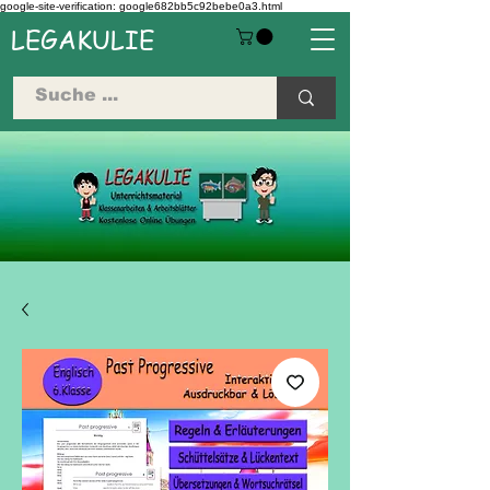
google-site-verification: google682bb5c92bebe0a3.html
LEGAKULIE