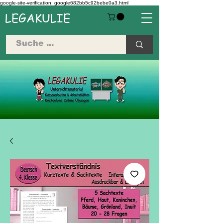
google-site-verification: google682bb5c92bebe0a3.html
LEGAKULIE